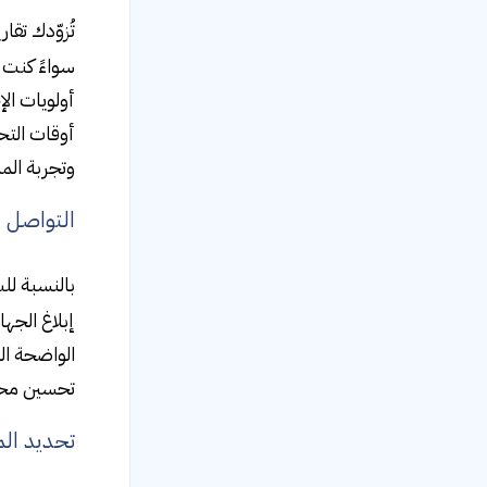
تُزوّدك تق
سواءً كنت 
أولويات ال
أوقات التح
وتجربة ال
التواصل ا
بالنسبة لل
إبلاغ الجها
الواضحة ال
تحسين محر
تحديد ال