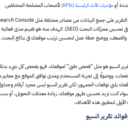
ددة أو
لأصحاب المصلحة المختلفين.
مؤشرات الأداء الرئيسية (KPIs)
متخصصة في تحسين محركات البحث (SEO). الهدف منه 
ة والضعف، ووضع خطة عمل لتحسين ترتيب موقعك في نتائج البحث.
قرير السيو هو مثل “فحص طبي” لموقعك. فهو يفحص كل شيء بدءًا
حات، ووصولًا إلى تجربة المستخدم ومدى توافق الموقع مع معايير م
قعك يلبي توقعات الجمهور، لكن تقرير السيو ليس مجرد أرقام وجداول؛
اء كنت تريد تحسين ظهور موقعك، زيادة معدلات التحويل، أو ببس
الأولى لتحقيق هذه الأهداف.
وائد تقرير السيو