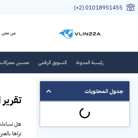
01018951455 (2+)
من نحن
رئيسية المدونة
التسويق الرقمي
تحسين محركات 
جدول المحتويات
تقرير 
هل تساءلت 