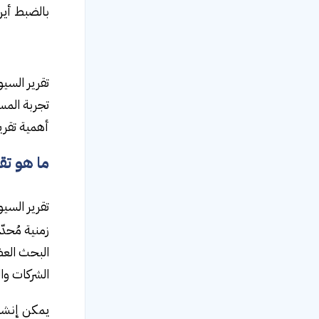
بالضبط أي
تجربة المس
أهمية تقري
ما هو تقر
تقرير السيو SEO report هو مستند أو لوحة معلومات تُقدّم تحليلاً مُفصّلاً لأداء موقع إلك
زمنية مُحدّ
البحث العض
الشركات والمس
يمكن إنشاء