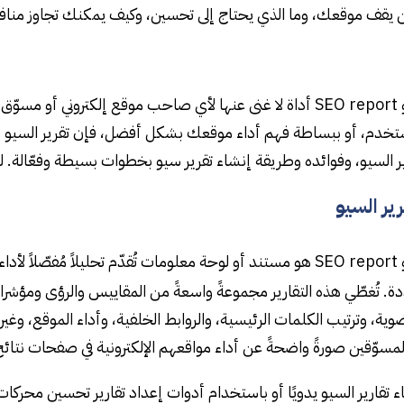
ن يقف موقعك، وما الذي يحتاج إلى تحسين، وكيف يمكنك تجاوز منا
تقرير السيو SEO report أداة لا غنى عنها لأي صاحب موقع إلكترون
تخدم، أو ببساطة فهم أداء موقعك بشكل أفضل، فإن تقرير السيو هو 
ر السيو، وفوائده وطريقة إنشاء تقرير سيو بخطوات بسيطة وفعّالة. 
ير السيو
تروني في
دة. تُغطّي هذه التقارير مجموعةً واسعةً من المقاييس والرؤى ومؤشرات
وية، وترتيب الكلمات الرئيسية، والروابط الخلفية، وأداء الموقع، وغ
وّقين صورةً واضحةً عن أداء مواقعهم الإلكترونية في صفحات نتائج محركات البحث (SERPs)،
 تقارير السيو يدويًا أو باستخدام أدوات إعداد تقارير تحسين محركات