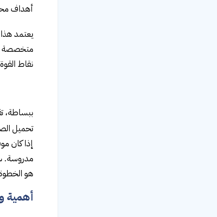
أهداف مح
نقاط القو
ببساطة، ت
تحميل الصف
إذا كان مو
مدروسة. سو
هو الخطوة 
أهمية وف