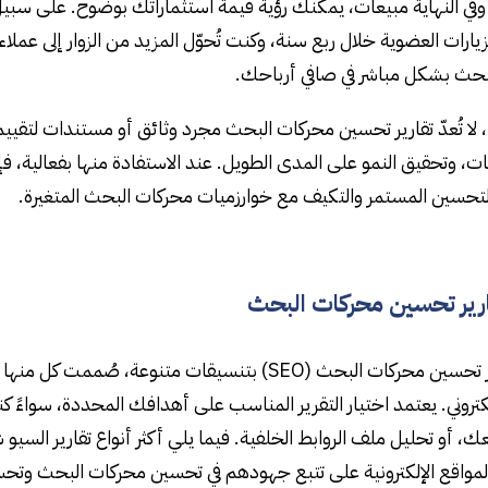
وفي النهاية مبيعات، يمكنك رؤية قيمة استثماراتك بوضوح. على سبيل 
الزيارات العضوية خلال ربع سنة، وكنت تُحوّل المزيد من الزوار إلى عمل
بحث بشكل مباشر في صافي أرباحك.
 لا تُعدّ تقارير تحسين محركات البحث مجرد وثائق أو مستندات لتقييم
ات، وتحقيق النمو على المدى الطويل. عند الاستفادة منها بفعالية، فإ
تحسين المستمر والتكيف مع خوارزميات محركات البحث المتغيرة.
ارير تحسين محركات البحث
تتوفر تقارير تحسين محركات البحث (SEO) بتنسيقات مت
كتروني. يعتمد اختيار التقرير المناسب على أهدافك المحددة، سواءً كن
، أو تحليل ملف الروابط الخلفية. فيما يلي أكثر أنواع تقارير السيو 
واقع الإلكترونية على تتبع جهودهم في تحسين محركات البحث وتحس