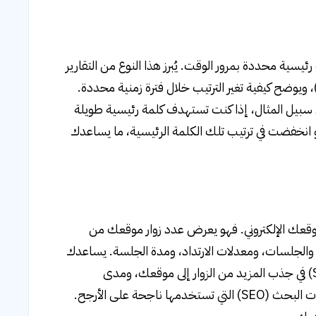
يسية محددة بمرور الوقت. يُبرز هذا النوع من التقارير
قع الكلمات الرئيسية المستهدفة في صفحات نتائج محركات البحث (SERPs)، ويوضح كيفية تغير الترتيب خلال فترة زمنية محددة.
ى سبيل المثال، إذا كنت تستهدف كلمة رئيسية طويلة
انخفضت في ترتيب تلك الكلمة الرئيسية، ما يساعدك
لموقعك الإلكتروني. فهو يعرض عدد زوار موقعك من
لجلسات، ومعدلات الارتداد، ومدة الجلسة. يساعدك
هذا النوع من التقارير على تقييم مدى نجاح جهود تحسين محركات البحث (SEO) في جذب المزيد من الزوار إلى موقعك، ومدى
تفاعلهم. إذا كانت الزيارات متزايدة، فهذا يشير إلى أن استراتيجيات تحسين محركات البحث (SEO) التي تستخدمها ناجحة على الأرجح.