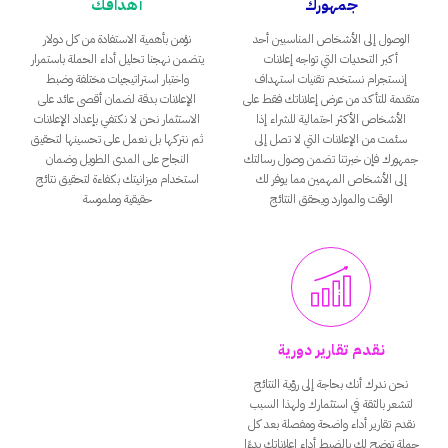
جمهورك
أهدافك
الوصول إلى الأشخاص المناسبين أحد
نؤمن بأهمية الاستفادة من كل دولار
أكبر التحديات التي تواجه إعلانات
يتضمن نهجنا تحليل أداء الحملة باستمرار
إنستجرام نستخدم تقنيات استهداف
واختبار استراتيجيات مختلفة وضبط
متقدمة للتأكد من عرض إعلاناتك فقط على
الإعلانات بدقة لضمان أقصى عائد على
الأشخاص الأكثر احتمالية للشراء إذا
الاستثمار نحن لا نكتفي بإعداد الإعلانات
سئمت من الإعلانات التي لا تصل إلى
ثم نتركها بل نعمل على تحسينها لتحقيق
جمهورك فإن خبرتنا تضمن وصول رسالتك
النجاح على المدى الطويل وضمان
إلى الأشخاص المهمين مما يوفر لك
استخدام ميزانيتك بكفاءة لتحقيق نتائج
الوقت والموارد ويحقق النتائج
حقيقية وملموسة
نقدم تقارير دورية
نحن ندرك أنك بحاجة إلى رؤية النتائج
لتشعر بالثقة في استثمارك ولهذا السبب
نقدم تقارير أداء واضحة ومفصلة بعد كل
حملة توضح لك بالضبط أداء إعلاناتك بدءًا