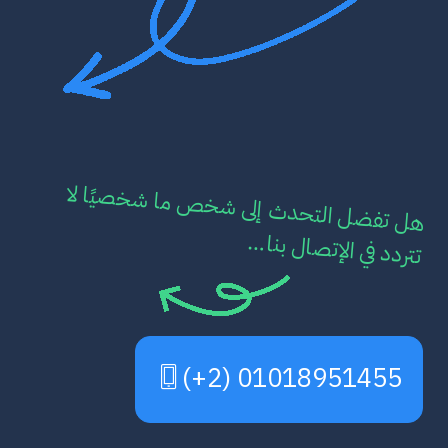
هل تفضل التحدث إلى شخ
ص ما شخصيًا لا
تتردد في الإتصال بنا…
01018951455 (2+)