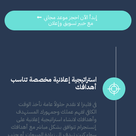
إبدأ الآن احجز موعد مجاني
مع خبير تسويق وإعلان
استراتيجية إعلانية مخصصة تناسب
أهدافك
في فلينزا لا نقدم حلولاً عامة نأخذ الوقت
الكافي لفهم عملك وجمهورك المستهدف
وأهدافك لانشاء استراتيجية إعلانية على
إنستجرام تتوافق بشكل مباشر مع أهدافك
سواء كنت تهدف إلى زيادة المبيعات أو جذب