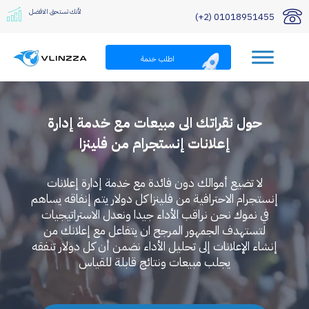
لأنك تستحق الافضل
01018951455 (2+)
اطلب خدمة
حول نقراتك الى مبيعات مع خدمة إدارة
إعلانات إنستجرام من فلينزا
لا تضيع أموالك دون فائدة مع خدمة إدارة إعلانات
إنستجرام الاحترافية من فلينزا كل دولار يتم إنفاقه يساهم
في نموك نحن نراقب الأداء جيدا ونعدل الاستراتيجيات
لتستهدف الجمهور المرجح ان يتفاعل مع إعلانك من
إنشاء الإعلانات إلى تحليل الأداء نضمن أن كل دولار تنفقه
يجلب مبيعات ونتائج قابلة للقياس