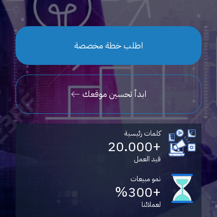
اطلب خطة مخصصة
ابدأ تحسين موقعك
كلمات رئيسية
+20.000
قيد العمل
نمو مبيعات
+%300
لعملائنا