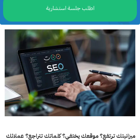
اطلب جلسة استشارية
ميزانيتك ترتفع؟ موقعك يختفي؟ كلماتك تتراجع؟ عملائك