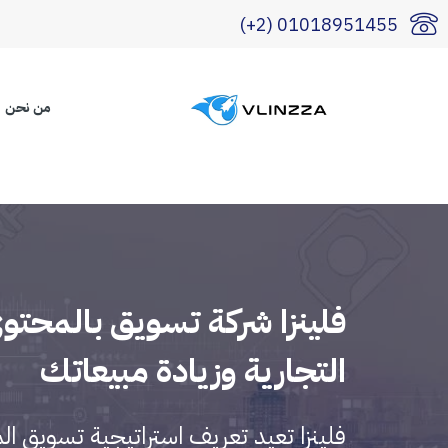
01018951455 (2+)
من نحن
فلينزا شركة تسويق بالمحتو
التجارية وزيادة مبيعاتك
فلينزا تعيد تعريف استراتيجية تسويق ا