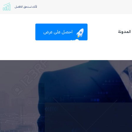
لأنك تستحق الافضل
احصل على عرض
المدونة