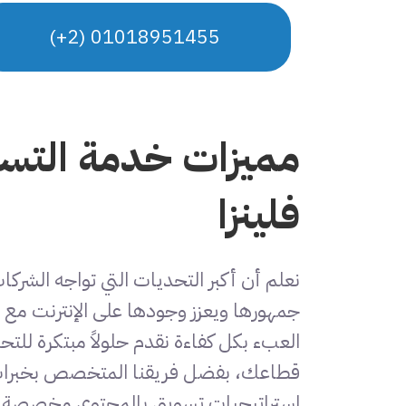
01018951455 (2+)
مميزات خدمة التس
فلينزا
نعلم أن أكبر التحديات التي تواجه الشر
جمهورها ويعزز وجودها على الإنترنت مع
العبء بكل كفاءة نقدم حلولاً مبتكرة للتح
قطاعك، بفضل فريقنا المتخصص بخبرات 
استراتيجيات تسويق بالمحتوى مخصصة ت