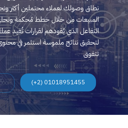
نطاق وصولك لعملاء محتملين أكثر ونح
المبيعات من خلال خطط مُحكمة وتحلي
التفاعل الذي يُقودهم لقرارات تُفيد عمل
لتحقيق نتائج ملموسة استثمر في محتوى
تتفوق
01018951455 (2+)