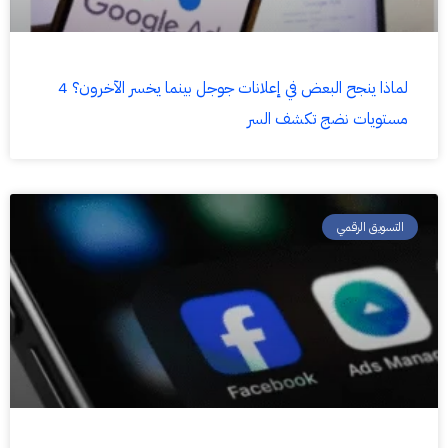
لماذا ينجح البعض في إعلانات جوجل بينما يخسر الآخرون؟ 4
مستويات نضج تكشف السر
التسويق الرقمي