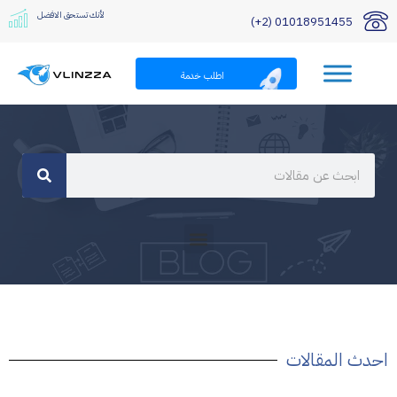
لأنك تستحق الافضل
01018951455 (2+)
اطلب خدمة
احدث المقالات