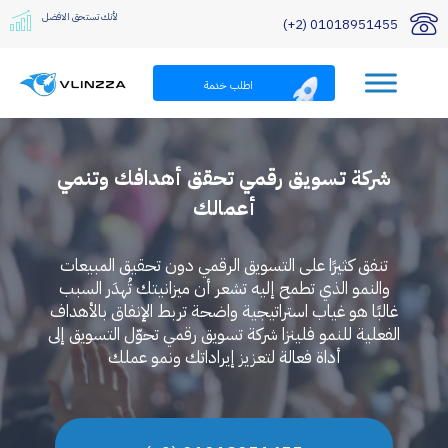
لأنك تستحق الافضل
01018951455 (2+)
اطلب خدمة
شركة تسويق رقمي تحقق أهدافك وتنمي
أعمالك
تنفق كثيرًا على التسويق الرقمي دون تحقيق المبيعات
والنمو الذي تطمح إليه تشعر أن ميزانيتك تُهدَر السبب
غالبًا هو غياب استراتيجية واضحة تربط الإنفاق بالأهداف
الفعلية للنمو فلينزا شركة تسويق رقمي تحوّل التسويق إلى
أداة فعالة لتعزيز إيراداتك ونمو عملك