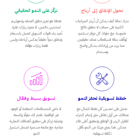
نحول الإنفاق إلى أرباح
نركّز على النمو الحقيقي
ندرك تمامًا كيف يمكن أن تُهدَر الميزانيات
هدفنا هو تعزيز تدفق العملاء وتحويلهم
الكبيرة على حملات لا تحقق نتائج
لمشترين دائمين، لا مجرد زيارات عابرة.
ملموسة. مع حلولنا، كل دولار تستثمره
نُعيد بناء قنوات التسويق لتعمل بانسجام
يُوظَّف بدقة لاستقطاب عملاء حقيقيين،
وتخلق نمواً حقيقياً يعكس أرباحك وليس
مما يزيد من إيراداتك بشكل واضح
فقط زيارات مؤقتة.
ومستدام
خطط تسويقية تحفز النمو
تسويق بسيط وفعّال
نعمل على تحسين كل نقطة اتصال مع
لا داعي للمصطلحات المعقدة أو الوعود
عملائك، من أول تفاعل حتى إتمام الشراء،
غير الواقعية. نقدم لك حلولًا واضحة
لتقليل الهدر في الإنفاق وتحقيق أعلى عائد
وعملية ترتكز على تحقيق أهدافك التجارية
ممكن. هذا يعني مزيدًا من النمو بأقل
مباشرة، مع متابعة مستمرة لضمان استمرار
تكلفة تسويقية.
النمو.