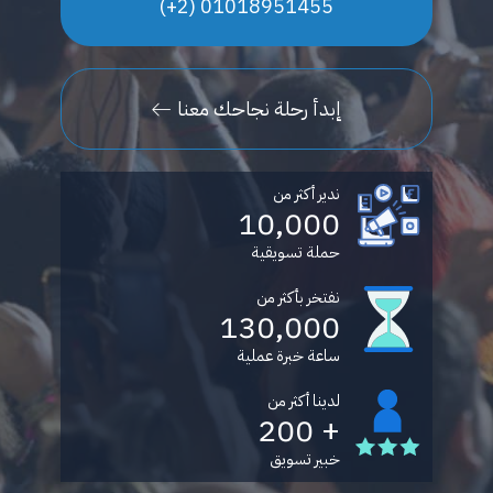
01018951455 (2+)
إبدأ رحلة نجاحك معنا
ندير أكثر من
10,000
حملة تسويقية
نفتخر بأكثر من
130,000
ساعة خبرة عملية
لدينا أكثر من
+ 200
خبير تسويق