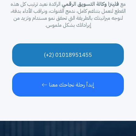
مع
فلينزا وكالة التسويق الرقمي
الرائدة نعيد ترتيب كل هذه
القطع لتعمل بتناغم كامل، ندمج القنوات، ونراقب الأداء بدقة،
لنوجه ميزانيتك بالطريقة التي تحقق نمو مستدام وتزيد من
إيراداتك بشكل ملموس.
01018951455 (2+)
إبدأ رحلة نجاحك معنا