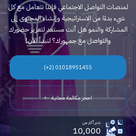
لمنصات التواصل الاجتماعي فإننا نتعامل مع كل
شيء بدءًا من الاستراتيجية وإنشاء المحتوى إلى
المشاركة والنمو هل أنت مستعد لتعزيز حضورك
والتواصل مع جمهورك؟ لنبدأ الآن!
01018951455 (2+)
احجز مكالمة مجانية
ندير أكثر من
10,000