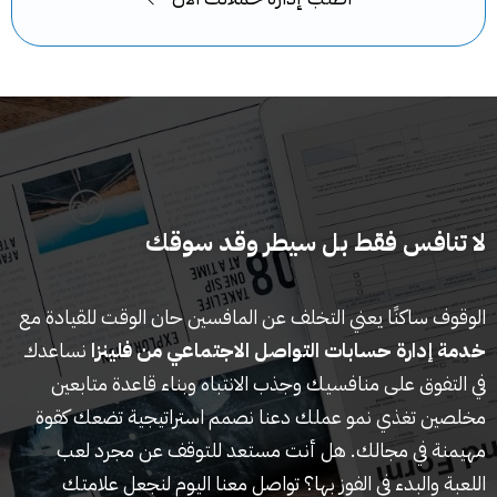
لا تنافس فقط بل سيطر وقد سوقك
الوقوف ساكنًا يعني التخلف عن المافسين حان الوقت للقيادة مع
خدمة إدارة حسابات التواصل الاجتماعي من فلينزا
نساعدك
في التفوق على منافسيك وجذب الانتباه وبناء قاعدة متابعين
مخلصين تغذي نمو عملك دعنا نصمم استراتيجية تضعك كقوة
مهيمنة في مجالك. هل أنت مستعد للتوقف عن مجرد لعب
اللعبة والبدء في الفوز بها؟ تواصل معنا اليوم لنجعل علامتك