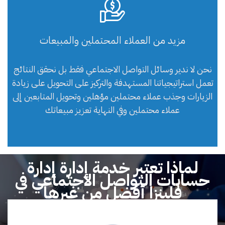
مزيد من العملاء المحتملين والمبيعات
نحن لا ندير وسائل التواصل الاجتماعي فقط بل نحقق النتائج
تعمل استراتيجياتنا المستهدفة والتركيز على التحويل على زيادة
الزيارات وجذب عملاء محتملين مؤهلين وتحويل المتابعين إلى
عملاء محتملين وفي النهاية تعزيز مبيعاتك
لماذا تعتبر خدمة إدارة إدارة
حسابات التواصل الاجتماعي في
فلينزا أفضل من غيرها