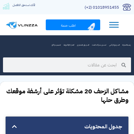
لأنك تستحق الافضل
01018951455 (2+)
اطلب خدمة
رئيسية المدونة
التسويق الرقمي
تحسين محركات البحث
التسويق بالمحتوى
التجارة الإلكترونية
تصميم مواقع
مشاكل الزحف 20 مشكلة تؤثر على أرشفة موقعك
وطرق حلها
جدول المحتويات