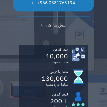
0581763194 966+
اتصل بنا الان
ندير أكثر من
10,000
حملة تسويقية
نفتخر بأكثر من
130,000
ساعة خبرة عملية
لدينا أكثر من
+ 200
خبير تسويق