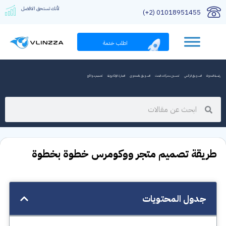
لأنك تستحق الافضل
01018951455 (2+)
اطلب خدمة
رئيسية المدونة
التسويق الرقمي
تحسين محركات البحث
التسويق بالمحتوى
التجارة الإلكترونية
تصميم مواقع
طريقة تصميم متجر ووكومرس خطوة بخطوة
جدول المحتويات