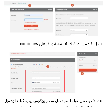
ادخل تفاصيل بطاقتك الائتمانية وانقر على continues.
بعد الانتهاء من شراء اسم مجال متجر ووكومرس، يمكنك الوصول