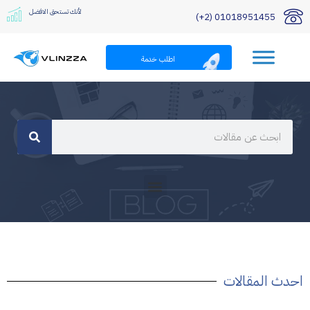
لأنك تستحق الافضل
01018951455 (2+)
اطلب خدمة
احدث المقالات