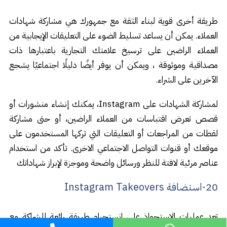
طريقة أخرى قوية لبناء الثقة مع جمهورك هي مشاركة شهادات
العملاء. يمكن أن يساعد تسليط الضوء على التعليقات الإيجابية من
العملاء الراضين على ترسيخ علامتك التجارية باعتبارها ذات
مصداقية وموثوقة ، ويمكن أن يوفر أيضًا دليلًا اجتماعيًا يشجع
الآخرين على الشراء.
لمشاركة الشهادات على Instagram، يمكنك إنشاء منشورات أو
قصص تعرض اقتباسات من العملاء الراضين، أو حتى مشاركة
لقطات من المراجعات أو التعليقات التي تركها المستخدمون على
موقعك أو قنوات التواصل الاجتماعي الاخرى. تأكد من استخدام
عناصر مرئية لافتة للنظر ورسائل واضحة وموجزة لإبراز شهاداتك
20-استضافة Instagram Takeovers
تعد عمليات الاستحواذ على انستجرام طريقة رائعة للشراكة مع