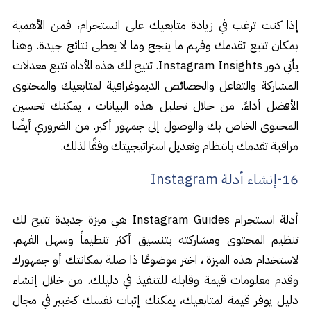
إذا كنت ترغب في زيادة متابعيك على انستجرام، فمن الأهمية
بمكان تتبع تقدمك وفهم ما ينجح وما لا يعطى نتائج جيدة. وهنا
يأتي دور Instagram Insights. تتيح لك هذه الأداة تتبع معدلات
المشاركة والتفاعل والخصائص الديموغرافية لمتابعيك والمحتوى
الأفضل أداءً. من خلال تحليل هذه البيانات ، يمكنك تحسين
المحتوى الخاص بك والوصول إلى جمهور أكبر. من الضروري أيضًا
مراقبة تقدمك بانتظام وتعديل استراتيجيتك وفقًا لذلك.
16-إنشاء أدلة Instagram
أدلة انستجرام Instagram Guides هي ميزة جديدة تتيح لك
تنظيم المحتوى ومشاركته بتنسيق أكثر تنظيماً وسهل الفهم.
لاستخدام هذه الميزة ، اختر موضوعًا ذا صلة بمكانتك أو جمهورك
وقدم معلومات قيمة وقابلة للتنفيذ في دليلك. من خلال إنشاء
دليل يوفر قيمة لمتابعيك، يمكنك إثبات نفسك كخبير في مجال