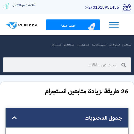
لأنك تستحق الافضل
01018951455 (2+)
اطلب خدمة
رئيسية المدونة
التسويق الرقمي
تحسين محركات البحث
التسويق بالمحتوى
التجارة الإلكترونية
تصميم مواقع
26 طريقة لزيادة متابعين انستجرام
جدول المحتويات