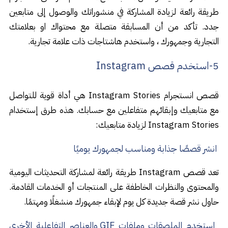
طريقة رائعة لزيادة المشاركة في منشوراتك والوصول إلى متابعين
جدد. تأكد من أن المسابقة متصلة مع محتواك او بعلامتك
التجارية وجمهورك ، واستخدم هاشتاجات ذات علامة تجارية.
5-استخدم قصص Instagram
قصص انستجرام Instagram Stories هي أداة قوية للتواصل
مع متابعيك وإبقائهم متفاعلين مع حسابك. هذه طرق إستخدام
Instagram Stories لزيادة متابعيك:
انشر قصصًا جذابة ومناسب لجمهورك يوميًا
تعد قصص Instagram طريقة رائعة لمشاركة التحديثات اليومية
والمحتوى والنظرات الخاطفة على المنتجات أو الخدمات القادمة.
حاول نشر قصة جديدة كل يوم لإبقاء جمهورك منشغلًا ومهتمًا.
استخدم الملصقات وملفات GIF والعناصر التفاعلية الأخرى