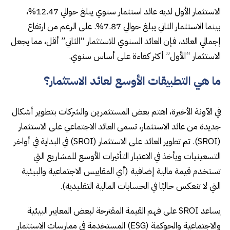
الاستثمار الأول لديه عائد استثمار سنوي يبلغ حوالي 12.47%،
بينما الاستثمار الثاني يبلغ حوالي 7.87%. على الرغم من ارتفاع
إجمالي العائد، فإن العائد السنوي للاستثمار “الثاني” أقل، مما يجعل
الاستثمار “الأول” أكثر كفاءة على أساس سنوي.
ما هي التطبيقات الأوسع لعائد الاستثمار؟
في الآونة الأخيرة، اهتم بعض المستثمرين والشركات بتطوير أشكال
جديدة من عائد الاستثمار، تسمى العائد الاجتماعي على الاستثمار
(SROI). تم تطوير العائد على الاستثمار (SROI) في البداية في أواخر
التسعينيات ويأخذ في الاعتبار التأثيرات الأوسع للمشاريع التي
تستخدم قيمة مالية إضافية (أي المقاييس الاجتماعية والبيئية
التي لا تنعكس حاليًا في الحسابات المالية التقليدية).
يساعد SROI على فهم القيمة المقترحة لبعض المعايير البيئية
والاجتماعية والحوكمة (ESG) المستخدمة في ممارسات الاستثمار