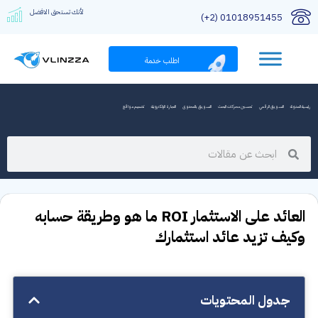
لأنك تستحق الافضل
01018951455 (2+)
اطلب خدمة
رئيسية المدونة
التسويق الرقمي
تحسين محركات البحث
التسويق بالمحتوى
التجارة الإلكترونية
تصميم مواقع
العائد على الاستثمار ROI ما هو وطريقة حسابه
وكيف تزيد عائد استثمارك
جدول المحتويات