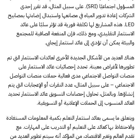
المسؤول اجتماعيًا (SRI). على سبيل المثال، قد تقرر إحدى
الشركات إعادة تدوير المياه في مصانعها واستبدال إضاءتها بمصابيح
LED. هذه المشاريع لها تكلفة فورية قد تؤثر سلبًا على عائد
الاستثمار التقليدي، ومع ذلك، فإن المنفعة الصافية للمجتمع
والبيئة يمكن أن تؤدي إلى عائد استثمار إيجابي.
هناك العديد من الأشكال الجديدة الأخرى لعائدات الاستثمار التي تم
تطويرها لأغراض معينة. تحدد إحصائيات عائد الاستثمار على
منصات التواصل الاجتماعي مدى فعالية حملات منصات التواصل
الاجتماعي – على سبيل المثال، عدد النقرات أو الإعجابات التي يتم
إنشاؤها. وبالمثل، تحاول إحصاءات التسويق عائد الاستثمار تحديد
العائد المنسوب إلى الحملات الإعلانية أو التسويقية.
ويتعلق ما يسمى بعائد استثمار التعلم بكمية المعلومات المستفادة
والاحتفاظ بها كعائد على التعليم أو التدريب على المهارات. مع
تقدم العالم وتغير الاقتصاد، من المؤكد أنه سيتم تطوير العديد من