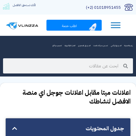
لأنك تستحق الافضل
01018951455 (2+)
اطلب خدمة
رئيسية المدونة
التسويق الرقمي
تحسين محركات البحث
التسويق بالمحتوى
التجارة الإلكترونية
تصميم مواقع
اعلانات ميتا مقابل اعلانات جوجل اي منصة
الافضل لنشاطك
جدول المحتويات