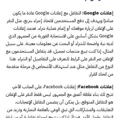
إعلانات Google:
التفاعل مع إعلانات Google عادة ما يكون
مباشرًا ويهدف إلى دفع المستخدمين لاتخاذ إجراء سريع، مثل النقر
على الإعلان لزيارة موقعك أو إتمام عملية شراء. تعتمد إعلانات
Google بشكل أساسي على الاستجابة الفورية من الجمهور الذي
لديه نية واضحة للشراء أو البحث عن معلومات معينة. على سبيل
المثال، إذا كنت تبيع منتجات تجميل، قد يتفاعل المستخدمون مع
الإعلان عبر النقر على الرابط للتعرف على التفاصيل أو الشراء. هذا
النوع من التفاعل مثالي عند استهداف الأشخاص في مرحلة متقدمة
من اتخاذ القرار.
إعلانات Facebook:
إعلانات Facebook، على الجانب الآخر،
تتيح لك بناء علاقة أعمق مع الجمهور. ليس فقط النقر على الإعلان
هو التفاعل المتوقع، بل يمكن أن يتضمن التفاعل الإعجابات،
التعليقات، والمشاركات، التي تبني الوعي بالعلامة التجارية وتزيد من
التفاعل طويل الأمد. فمثلاً، إذا كنت تروج لحملة تفاعلية أو مسابقة