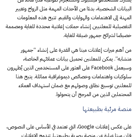
البيانات الشخصية، بدءًا من الأحداث المهمة مثل الزواج وتغيير
المهنة إلى الاهتمامات والهوايات والقيم. تتيح هذه المعلومات
التفصيلية للمعلنيين إنشاء حملات إعلانية محددة للغاية ومصممة
خصيصًا لشرائح جمهور ضيقة للغاية.
من أهم ميزات إعلانات ميتا هي القدرة على إنشاء “جمهور
متشابه”. يمكن للمعلنين تحميل بيانات عملائهم الخاصة،
وسيعمل Facebook على العثور على المستخدمين الذين يُظهرون
سلوكيات واهتمامات وخصائص ديموغرافية مماثلة. يتيح هذا
للمعلنين توسيع نطاق وصولهم مع ضمان استهداف العملاء
المحتملين الذين من المرجح أن يتحولوا.
منصة مرئية بطبيعتها
على عكس إعلانات Google، التي تعتمد في الأساس على النصوص،
فإن ميتا عبارة عن منصة بصرية بطبيعتها. تندمج الإعلانات