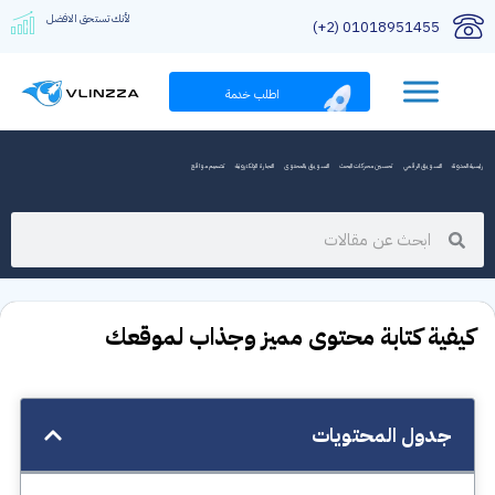
لأنك تستحق الافضل
01018951455 (2+)
اطلب خدمة
رئيسية المدونة
التسويق الرقمي
تحسين محركات البحث
التسويق بالمحتوى
التجارة الإلكترونية
تصميم مواقع
كيفية كتابة محتوى مميز وجذاب لموقعك
جدول المحتويات