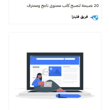
20 نصيحة لتصبح كاتب محتوى ناجح ومحترف
فريق فلينزا