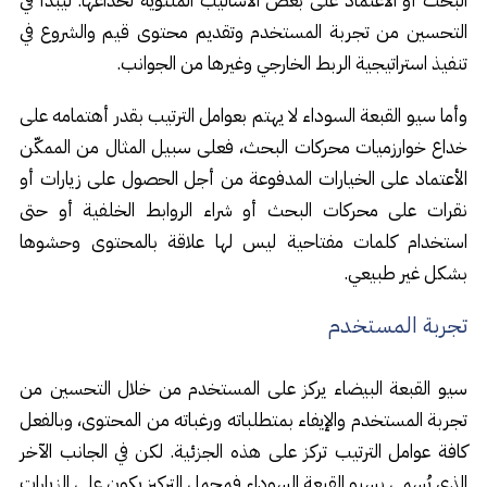
البحث أو الأعتماد على بعض الأساليب الملتوية لخداعها. ليبدأ في
التحسين من تجربة المستخدم وتقديم محتوى قيم والشروع في
تنفيذ استراتيجية الربط الخارجي وغيرها من الجوانب.
وأما سيو القبعة السوداء لا يهتم بعوامل الترتيب بقدر أهتمامه على
خداع خوارزميات محركات البحث، فعلى سبيل المثال من الممكّن
الأعتماد على الخيارات المدفوعة من أجل الحصول على زيارات أو
نقرات على محركات البحث أو شراء الروابط الخلفية أو حتى
استخدام كلمات مفتاحية ليس لها علاقة بالمحتوى وحشوها
بشكل غير طبيعي.
تجربة المستخدم
سيو القبعة البيضاء يركز على المستخدم من خلال التحسين من
تجربة المستخدم والإيفاء بمتطلباته ورغباته من المحتوى، وبالفعل
كافة عوامل الترتيب تركز على هذه الجزئية. لكن في الجانب الآخر
الذي يُسمى بسيو القبعة السوداء فمجمل التركيز يكون على الزيارات