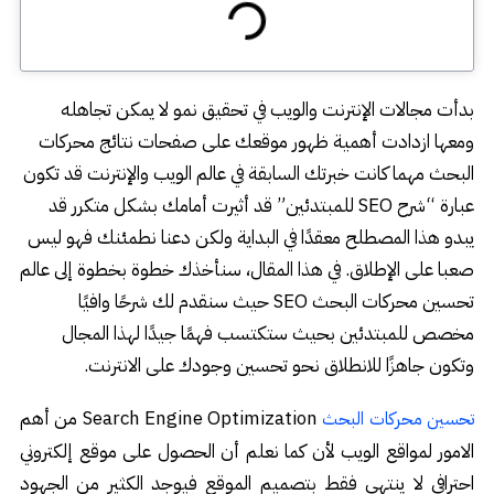
بدأت مجالات الإنترنت والويب في تحقيق نمو لا يمكن تجاهله
ومعها ازدادت أهمية ظهور موقعك على صفحات نتائج محركات
البحث مهما كانت خبرتك السابقة في عالم الويب والإنترنت قد تكون
عبارة “شرح SEO للمبتدئين” قد أثيرت أمامك بشكل متكرر قد
يبدو هذا المصطلح معقدًا في البداية ولكن دعنا نطمئنك فهو ليس
صعبا على الإطلاق. في هذا المقال، سنأخذك خطوة بخطوة إلى عالم
تحسين محركات البحث SEO حيث سنقدم لك شرحًا وافيًا
مخصص للمبتدئين بحيث ستكتسب فهمًا جيدًا لهذا المجال
وتكون جاهزًا للانطلاق نحو تحسين وجودك على الانترنت.
Search Engine Optimization من أهم
تحسين محركات البحث
الامور لمواقع الويب لأن كما نعلم أن الحصول على موقع إلكتروني
احترافي لا ينتهي فقط بتصميم الموقع فيوجد الكثير من الجهود