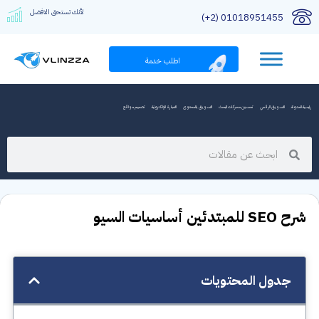
لأنك تستحق الافضل
01018951455 (2+)
اطلب خدمة
رئيسية المدونة
التسويق الرقمي
تحسين محركات البحث
التسويق بالمحتوى
التجارة الإلكترونية
تصميم مواقع
شرح SEO للمبتدئين أساسيات السيو
جدول المحتويات