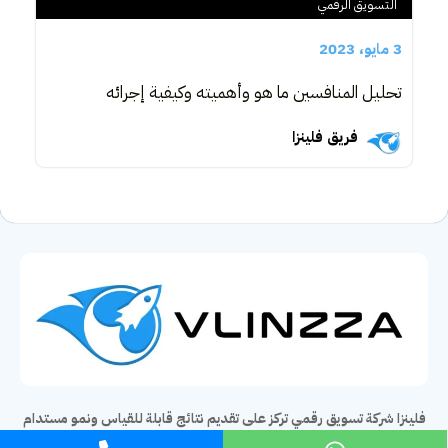
التسويق الرقمي
3 مايو، 2023
تحليل المنافسين ما هو وأهميته وكيفية إجرائه
فريق فلينزا
فلينزا شركة تسويق رقمي تركز على تقديم نتائج قابلة للقياس ونمو مستدام
لأعمالك نلتزم بوضع نشاطك على الطريق الصحيح للنجاح.