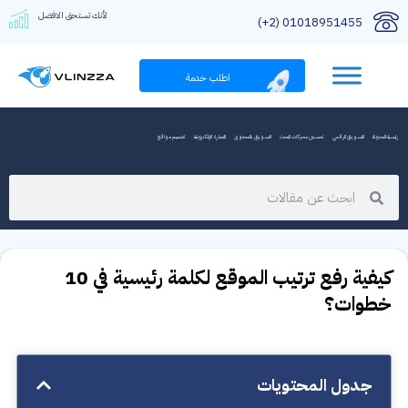
لأنك تستحق الافضل
01018951455 (2+)
اطلب خدمة
رئيسية المدونة
التسويق الرقمي
تحسين محركات البحث
التسويق بالمحتوى
التجارة الإلكترونية
تصميم مواقع
كيفية رفع ترتيب الموقع لكلمة رئيسية في 10
خطوات؟
جدول المحتويات