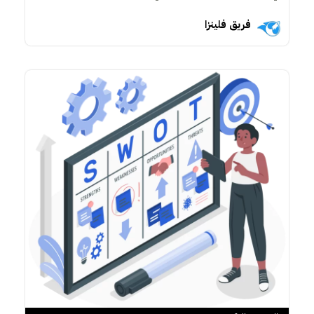
فريق فلينزا