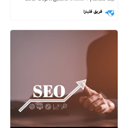
فريق فلينزا