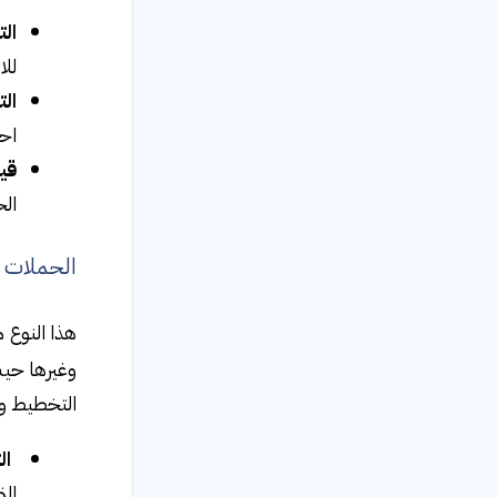
ال
للا
الت
احت
قي
الح
الحملات ا
هذا النوع 
وغيرها حيث
التخطيط وإ
ال
ت
الت