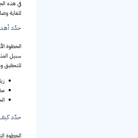
في هذه الج
للغاية وضا
حدّد أهد
الخطوة الأو
سبيل المثا
للتحقيق وم
زيادة
مضا
الحصول ع
حدّد كيف
الخطوة الت