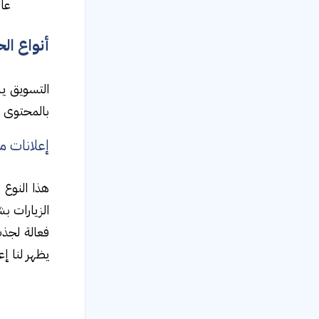
عال
أنواع ال
التسويق يش
بالمحتوى وأ
إعلانات 
هذا النوع 
الزيارات ب
فعالة لجذ
يظهر لنا إ