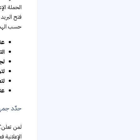
الحملة الإ
فتح البريد
حسب الهدف 
عن
الت
لج
لتو
لت
عن
حدّد جمه
لمن تعلن؟
الإعلانية 