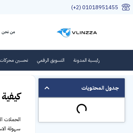
01018951455 (2+)
من نحن
رئيسية المدونة
التسويق الرقمي
تحسين محركات 
جدول المحتويات
كيفية 
الحملات ال
سهولة الا