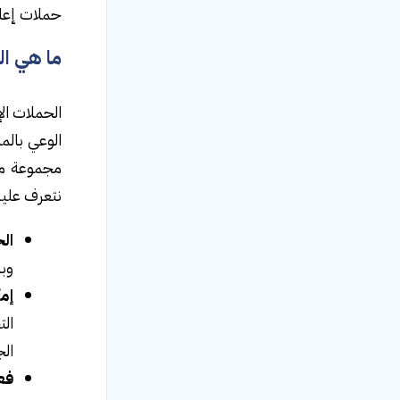
حملات إعلا
ما هي ال
الحملات ال
الوعي بالم
مجموعة من
نتعرف عليها
ال
وبن
إم
الت
ال
فع