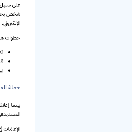
على سبيل ا
شخص بحث ع
الإلكتروني.
خطوات هام
اك
قد
اس
حملة العرض الإ
بينما إعلا
المستهدفين 
الإعلانات ف