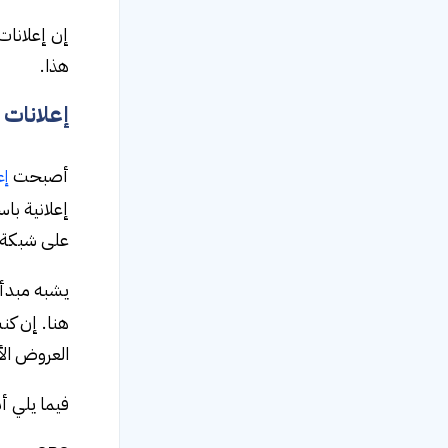
إن إعلانات
هذا.
إعلانات جوجل 
أصبحت
إع
على شبكة 
يشبه مبدأ
هنا. إن كن
العروض الأ
فيما يلي أ