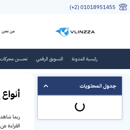
01018951455 (2+)
من نحن
رئيسية المدونة
التسويق الرقمي
تحسين محركات 
جدول المحتويات
أنواع 
ربما شاهدت
القراءة عن