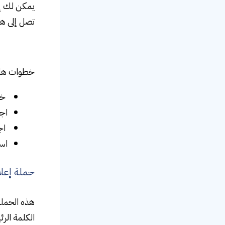
يمكن لك إن
تصل إلى هد
خطوات هام
خف
اجع
اج
است
حملة إعلان الت
هذه الحمل
الكلمة الر