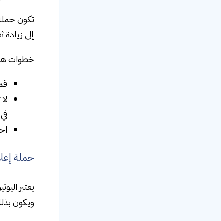
تكون حملة 
إلى زيادة ثق
خطوات هام
قم 
لا 
في 
احص
حملة إعلان
ويكون بذلك