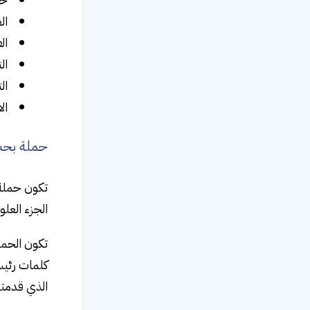
العرض splay
الفيديو Video:
التسوق Shopping:
التطبيق App: 
الا
حملة بحث الإعلاني
تكون حملة 
الجزء العل
تكون الحمل
كلمات رئيس
الذي قدمته